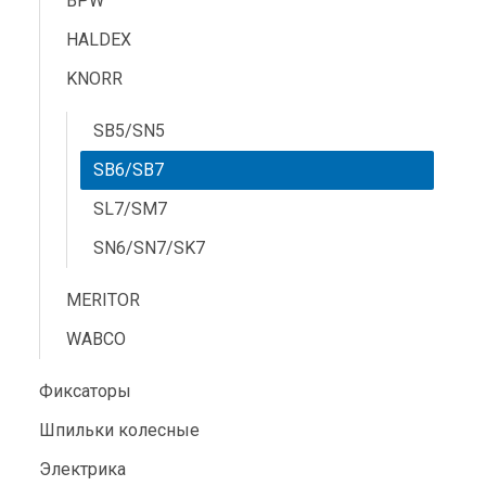
BPW
HALDEX
KNORR
SB5/SN5
SB6/SB7
SL7/SM7
SN6/SN7/SK7
MERITOR
WABCO
Фиксаторы
Шпильки колесные
Электрика