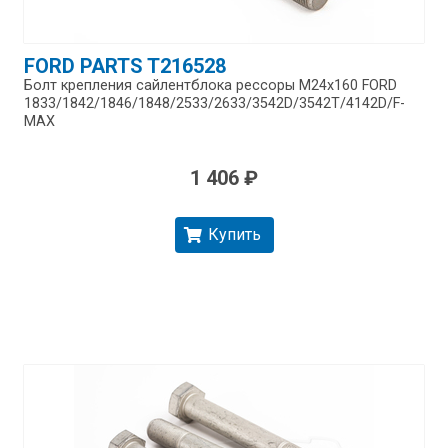
FORD PARTS T216528
Болт крепления сайлентблока рессоры M24x160 FORD
1833/​1842/​1846/​1848/​2533/​2633/​3542D/​3542T/​4142D/​F-
MAX
1 406 ₽
Купить