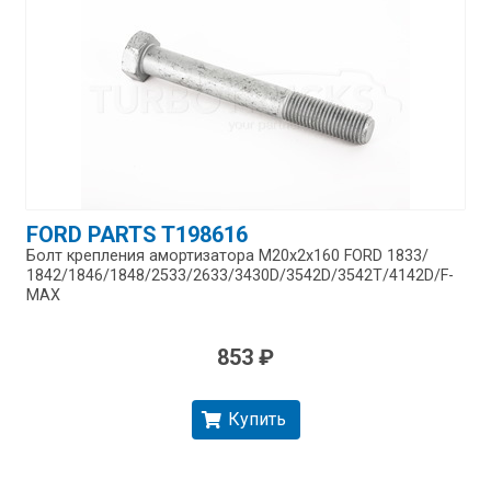
FORD PARTS T198616
Болт крепления амортизатора М20x2х160 FORD 1833/​
1842/​1846/​1848/​2533/​2633/​3430D/​3542D/​3542T/​4142D/​F-
MAX
853 ₽
Купить