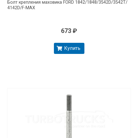
Болт крепления маховика FORD 1842/​1848/​3542D/​3542T/​
4142D/​F-MAX
673 ₽
Купить