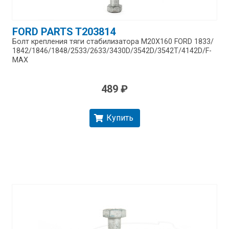
FORD PARTS T203814
Болт крепления тяги стабилизатора М20Х160 FORD 1833/​
1842/​1846/​1848/​2533/​2633/​3430D/​3542D/​3542T/​4142D/​F-
MAX
489 ₽
Купить