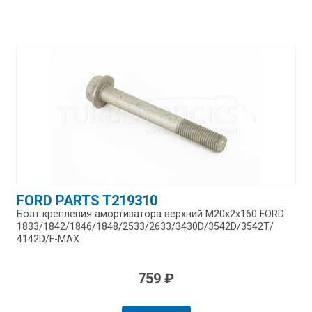
FORD PARTS T219310
Болт крепления амортизатора верхний M20x2x160 FORD
1833/​1842/​1846/​1848/​2533/​2633/​3430D/​3542D/​3542T/​
4142D/​F-MAX
759 ₽