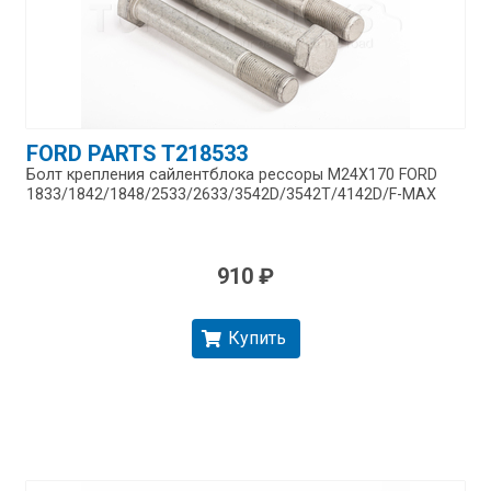
FORD PARTS T218533
Болт крепления сайлентблока рессоры M24X170 FORD
1833/​1842/​1848/​2533/​2633/​3542D/​3542T/​4142D/​F-MAX
910 ₽
Купить