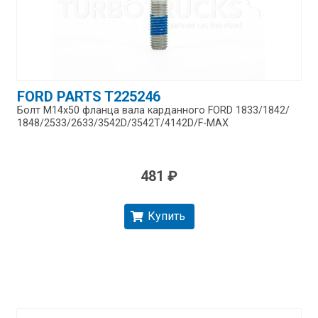
FORD PARTS T225246
Болт M14x50 фланца вала карданного FORD 1833/​1842/​
1848/​2533/​2633/​3542D/​3542T/​4142D/​F-MAX
481 ₽
Купить