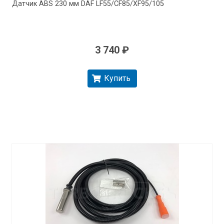
Датчик ABS 230 мм DAF LF55/​CF85/​XF95/​105
3 740 ₽
Купить