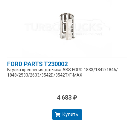
FORD PARTS T230002
Втулка крепления датчика ABS FORD 1833/​1842/​1846/​
1848/​2533/​2633/​3542D/​3542T/​F-MAX
4 683 ₽
Купить