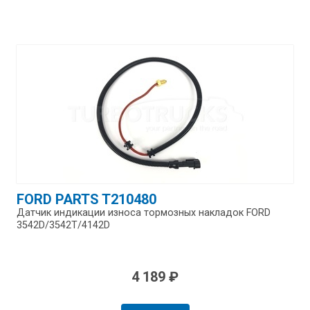
FORD PARTS T210480
Датчик индикации износа тормозных накладок FORD
3542D/​3542T/​4142D
4 189 ₽