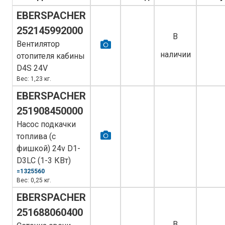
EBERSPACHER
252145992000
В
Вентилятор
наличии
отопителя кабины
D4S 24V
Вес: 1,23 кг.
EBERSPACHER
251908450000
Насос подкачки
топлива (с
фишкой) 24v D1-
D3LC (1-3 КВт)
=1325560
Вес: 0,25 кг.
EBERSPACHER
251688060400
В