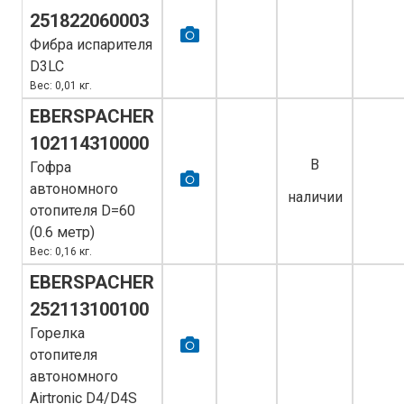
251822060003
Фибра испарителя
D3LC
Вес: 0,01 кг.
EBERSPACHER
102114310000
В
Гофра
автономного
наличии
отопителя D=60
(0.6 метр)
Вес: 0,16 кг.
EBERSPACHER
252113100100
Горелка
отопителя
автономного
Airtronic D4/D4S