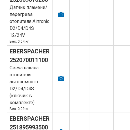
Датчик пламени/
перегрева
отопителя Airtronic
D2/D4/D4S
12/24V
Вес: 0,04 кг.
EBERSPACHER
252070011100
Свеча накала
отопителя
автономного
D2/D4/D4S
(ключик в
комплекте)
Вес: 0,09 кг.
EBERSPACHER
251895993500