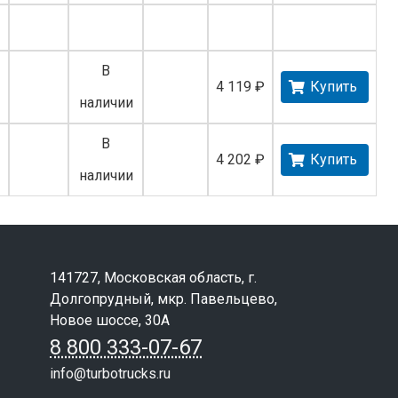
В
4 119 ₽
Купить
наличии
В
4 202 ₽
Купить
наличии
141727, Московская область, г.
Долгопрудный, мкр. Павельцево,
Новое шоссе, 30А
8 800 333-07-67
info@turbotrucks.ru