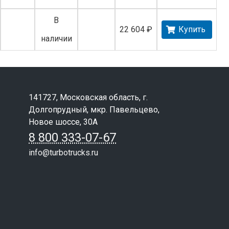
В
22 604 ₽
Купить
наличии
141727, Московская область, г.
Долгопрудный, мкр. Павельцево,
Новое шоссе, 30А
8 800 333-07-67
info@turbotrucks.ru