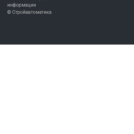
информации
© Стройавтоматика