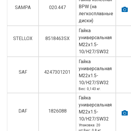
BPW (на
SAMPA
020.447
легкосплавные
диски)
Гайка
универсальная
STELLOX
8518463SX
M22х1.5-
10/H27/SW32
Гайка
универсальная
SAF
4247301201
M22х1.5-
10/H27/SW32
Вес: 0,143 кг.
Гайка
универсальная
DAF
1826088
M22х1.5-
10/H27/SW32
Упаковка: 20
шт.Вес: 0,8 кг.