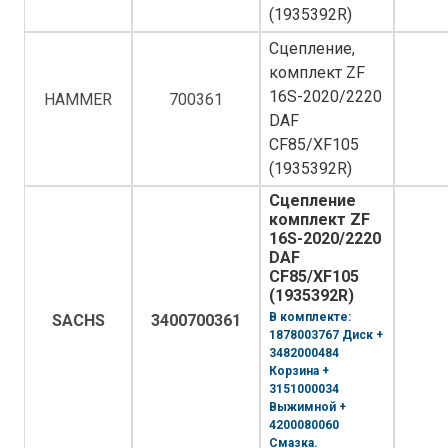
(1935392R)
Сцепление,
комплект ZF
16S-2020/2220
HAMMER
700361
DAF
CF85/XF105
(1935392R)
Сцепление
комплект ZF
16S-2020/2220
DAF
CF85/XF105
(1935392R)
В комплекте:
SACHS
3400700361
1878003767 Диск +
3482000484
Корзина +
3151000034
Выжимной +
4200080060
Смазка.