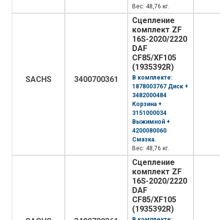
Вес: 48,76 кг.
Сцепление
комплект ZF
16S-2020/2220
DAF
CF85/XF105
(1935392R)
В комплекте:
SACHS
3400700361
1878003767 Диск +
3482000484
Корзина +
3151000034
Выжимной +
4200080060
Смазка.
Вес: 48,76 кг.
Сцепление
комплект ZF
16S-2020/2220
DAF
CF85/XF105
(1935392R)
В комплекте: