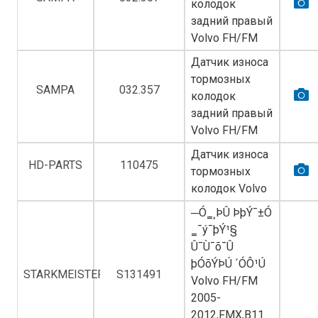
колодок
задний правый
Volvo FH/FM
Датчик износа
тормозных
SAMPA
032.357
колодок
задний правый
Volvo FH/FM
Датчик износа
HD-PARTS
110475
тормозных
колодок Volvo
─Ó‗¸ÞÛ ÞþÝ¯±Ó
‗¯­ý¯þÝ¹§
Û¯Ù¯õ¯Û
þÓõÝÞÚ ´­ÓÔ¹Ú
STARKMEISTER
S131491
Volvo FH/FM
2005-
2012,FMX,B11