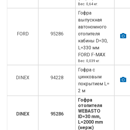
Вес: 0,64 кг.
Гофра
выпускная
автономного
FORD
95286
отопителя
кабины D=30,
L=330 мм
FORD F-MAX
Вес: 0,039 кг.
Гофра с
цинковым
DINEX
94228
покрытием L=
2 м
Гофра
отопителя
WEBASTO
DINEX
95286
ID=30 mm,
L=2000 mm
(нерж)