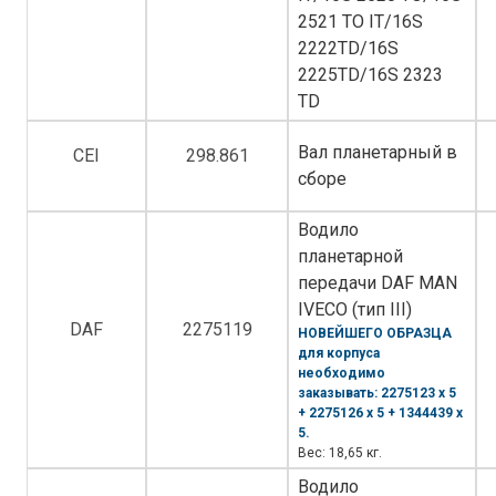
2521 TO IT/16S
2222TD/16S
2225TD/16S 2323
TD
Вал планетарный в
CEI
298.861
сборе
Водило
планетарной
передачи DAF MAN
IVECO (тип III)
DAF
2275119
НОВЕЙШЕГО ОБРАЗЦА
для корпуса
необходимо
заказывать: 2275123 х 5
+ 2275126 х 5 + 1344439 х
5.
Вес: 18,65 кг.
Водило