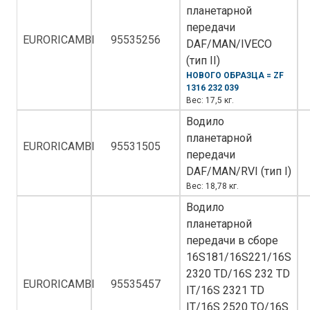
планетарной
передачи
EURORICAMBI
95535256
DAF/MAN/IVECO
(тип II)
НОВОГО ОБРАЗЦА = ZF
1316 232 039
Вес: 17,5 кг.
Водило
планетарной
EURORICAMBI
95531505
передачи
DAF/MAN/RVI (тип I)
Вес: 18,78 кг.
Водило
планетарной
передачи в сборе
16S181/16S221/16S
2320 TD/16S 232 TD
EURORICAMBI
95535457
IT/16S 2321 TD
IT/16S 2520 TO/16S