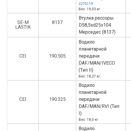
2275119
Вес: 19,03 кг.
Втулка рессоры
SE-M
8137
D58,5xd25x104
LASTIK
Мерседес (8137)
Водило
планетарной
CEI
190.505
передачи
DAF/MAN/IVECO
(Тип II)
Вес: 18,27 кг.
Водило
планетарной
CEI
190.325
передачи
DAF/MAN/RVI (Тип
I)
Вес: 18,0 кг.
Водило