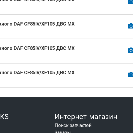
кного DAF CF85IV/XF105 ДВС МХ
кного DAF CF85IV/XF105 ДВС МХ
кного DAF CF85IV/XF105 ДВС МХ
KS
Интернет-магазин
Поиск запчастей
Заказы