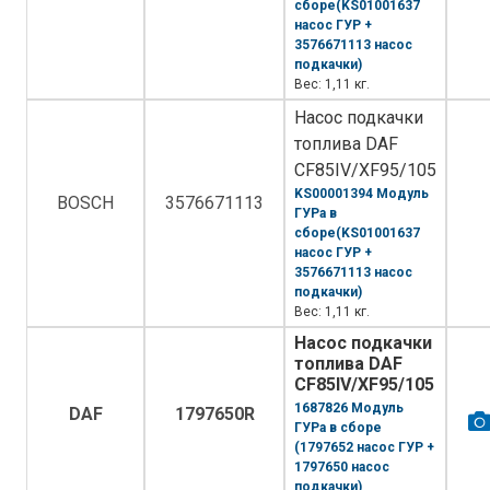
сборе(KS01001637
насос ГУР +
3576671113 насос
подкачки)
Вес: 1,11 кг.
Насос подкачки
топлива DAF
CF85IV/XF95/105
KS00001394 Модуль
BOSCH
3576671113
ГУРа в
сборе(KS01001637
насос ГУР +
3576671113 насос
подкачки)
Вес: 1,11 кг.
Насос подкачки
топлива DAF
CF85IV/XF95/105
1687826 Модуль
DAF
1797650R
ГУРа в сборе
(1797652 насос ГУР +
1797650 насос
подкачки)