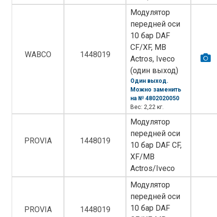
Модулятор
передней оси
10 бар DAF
CF/XF, MB
WABCO
1448019
Actros, Iveco
(один выход)
Один выход.
Можно заменить
на № 4802020050
Вес: 2,22 кг.
Модулятор
передней оси
PROVIA
1448019
10 бар DAF CF,
XF/MB
Actros/Iveco
Модулятор
передней оси
10 бар DAF
PROVIA
1448019