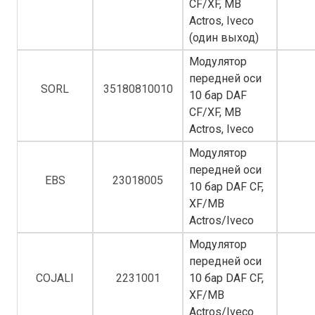
CF/XF, MB
Actros, Iveco
(один выход)
Модулятор
передней оси
SORL
35180810010
10 бар DAF
CF/XF, MB
Actros, Iveco
Модулятор
передней оси
EBS
23018005
10 бар DAF CF,
XF/MB
Actros/Iveco
Модулятор
передней оси
COJALI
2231001
10 бар DAF CF,
XF/MB
Actros/Iveco