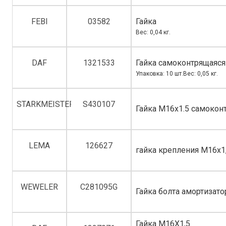
FEBI
03582
Гайка
Вес: 0,04 кг.
DAF
1321533
Гайка самоконтрящаяс
Упаковка: 10 шт.Вес: 0,05 кг.
STARKMEISTER
S430107
Гайка M16x1.5 самокон
LEMA
126627
гайка крепления М16х1
WEWELER
C281095G
Гайка болта амортизато
Гайка M16X1,5