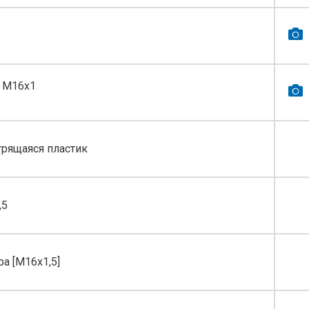
я M16х1
трящаяся пластик
,5
ра [M16x1,5]