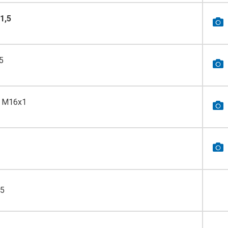
1,5
5
я M16х1
,5