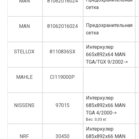
MAN
81062016024
сетка
Предохранительная
MAN
81062016024
сетка
Интеркулер
STELLOX
8110836SX
665x892x64 MAN
TGA/TGX 9/2002->
MAHLE
CI119000P
Интеркулер
NISSENS
97015
685x892x66 MAN
TGA 4/2000->
Вес: 0,03 кг.
Интеркулер
NRF
30450
685x892x66 MAN