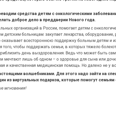
ереводим средства детям с онкологическими заболеван
елать доброе дело в преддверии Нового года.
тельных организаций в России, помогает детям с онколог
м детским больницам: закупает лекарства, оборудование
о оказывает всестороннюю поддержку больным детям и и
того, чтобы поддержать семьи, в которых тяжело болеют 
 приблизить день выздоровления. Ведь что может быть с
ли мечтают лишь об одном – о здоровье для сына или дочк
я и качественная медицинская помощь. Но далеко не у вс
астоящими волшебниками. Для этого надо зайти на спе
дин из виртуальных подарков, которые помогут семья
ые мгновения!