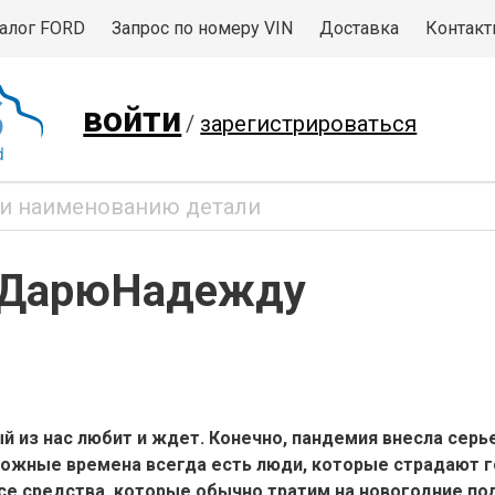
алог FORD
Запрос по номеру VIN
Доставка
Контак
войти
/
зарегистрироваться
#ДарюНадежду
й из нас любит и ждет. Конечно, пандемия внесла серь
сложные времена всегда есть люди, которые страдают 
все средства, которые обычно тратим на новогодние п