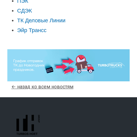
ПЭК
СДЭК
ТК Деловые Линии
Эйр Трансс
← назад ко всем новостям