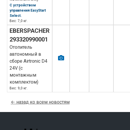
С устройством
управления EasyStart
Select.
Вес: 7,0 кг.
EBERSPACHER
293320990001
Отопитель
автономный в
сборе Airtronic D4
24V (с
монтажным
комплектом)
Вес: 9,0 кг.
← назад ко всем новостям