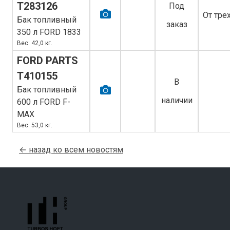
T283126
Под
От тре
Бак топливный
заказ
350 л FORD 1833
Вес: 42,0 кг.
FORD PARTS
T410155
В
Бак топливный
наличии
600 л FORD F-
MAX
Вес: 53,0 кг.
← назад ко всем новостям