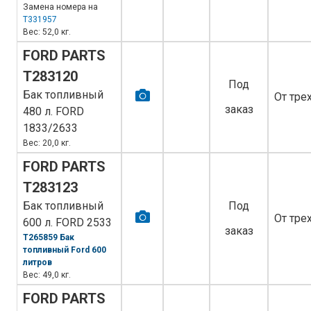
Замена номера на
T331957
Вес: 52,0 кг.
FORD PARTS
T283120
Под
Бак топливный
От тре
заказ
480 л. FORD
1833/2633
Вес: 20,0 кг.
FORD PARTS
T283123
Бак топливный
Под
От тре
600 л. FORD 2533
заказ
T265859 Бак
топливный Ford 600
литров
Вес: 49,0 кг.
FORD PARTS